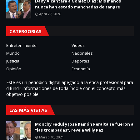
Dany Alcántara a Gómez Díaz: Mis manos
nunca han estado manchadas de sangre
April 27, 2026
CATERGORIAS
Entretenimiento
Videos
Mundo
Nacionales
Justicia
Deportes
Opinión
Economía
Este es un periódico digital apegado a la ética profesional para
difundir informaciones de toda í­ndole con el concepto más
objetivo posible.
LAS MÁS VISTAS
Monchy Fadul y José Ramón Peralta se fueron a
"las trompadas", revela Willy Paz
Marzo 10, 2021