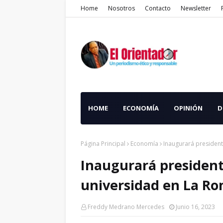
Home
Nosotros
Contacto
Newsletter
HOME
ECONOMÍA
OPINIÓN
D
Página Principal
Economía
Inaugurará presiden
Inaugurará presiden
universidad en La R
Freddy Medrano Mercedes
Junio 16, 2023