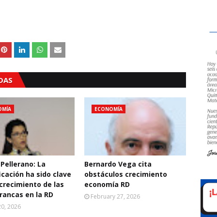
ADAS
OMÍA
ECONOMÍA
 Pellerano: La
Bernardo Vega cita
icación ha sido clave
obstáculos crecimiento
 crecimiento de las
economía RD
rancas en la RD
February 27, 2026
0, 2026