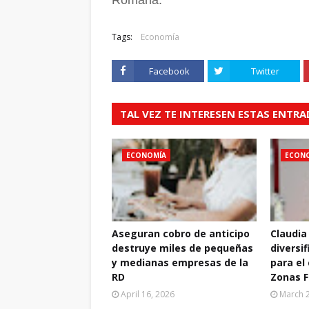
Tags:
Economía
Facebook
Twitter
TAL VEZ TE INTERESEN ESTAS ENTR
ECONOMÍA
ECON
Aseguran cobro de anticipo
Claudia
destruye miles de pequeñas
diversif
y medianas empresas de la
para el
RD
Zonas F
April 16, 2026
March 2