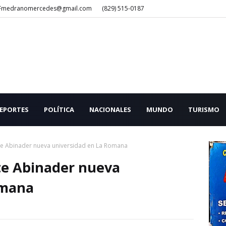
Fmedranomercedes@gmail.com
(829) 515-0187
EPORTES
POLÍTICA
NACIONALES
MUNDO
TURISMO
te Abinader nueva universidad en La Romana
te Abinader nueva
omana