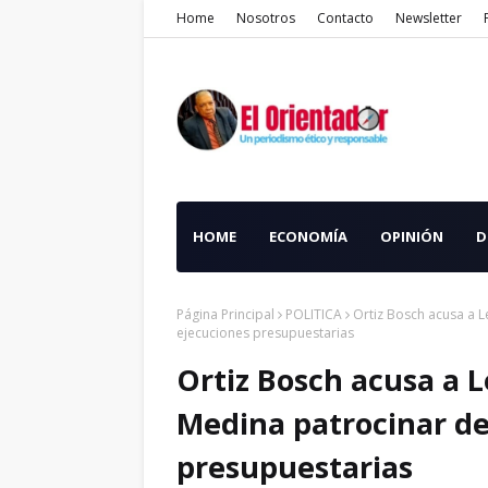
Home
Nosotros
Contacto
Newsletter
HOME
ECONOMÍA
OPINIÓN
D
Página Principal
POLITICA
Ortiz Bosch acusa a 
ejecuciones presupuestarias
Ortiz Bosch acusa a 
Medina patrocinar de
presupuestarias