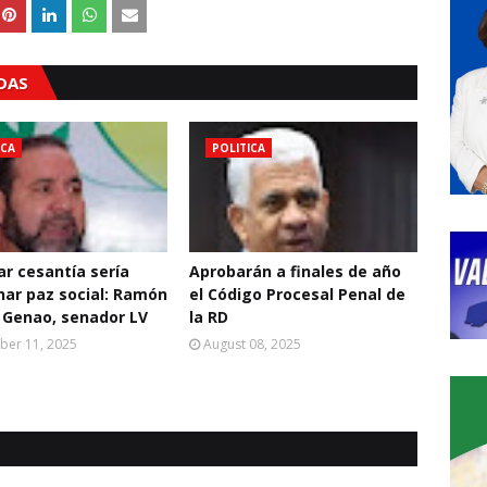
ADAS
ICA
POLITICA
ar cesantía sería
Aprobarán a finales de año
nar paz social: Ramón
el Código Procesal Penal de
 Genao, senador LV
la RD
ber 11, 2025
August 08, 2025