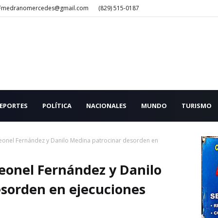
Fmedranomercedes@gmail.com
(829) 515-0187
EPORTES
POLÍTICA
NACIONALES
MUNDO
TURISMO
Leonel Fernández y Danilo Medina patrocinar desorden en
Leonel Fernández y Danilo
sorden en ejecuciones