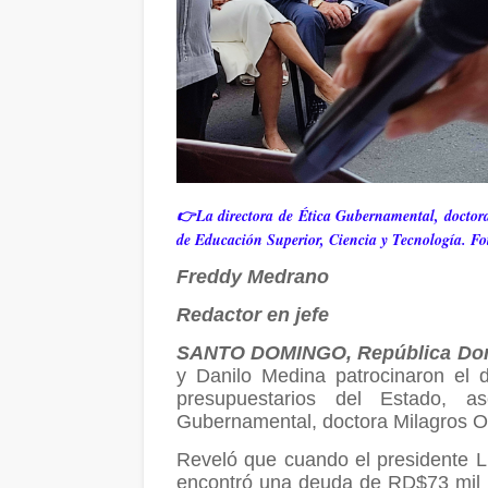
👉La directora de Ética Gubernamental, doctora 
de Educación Superior, Ciencia y Tecnología. Fo
Freddy Medrano
Redactor en jefe
SANTO DOMINGO, República Do
y Danilo Medina patrocinaron el 
presupuestarios del Estado, a
Gubernamental, doctora Milagros Or
Reveló que cuando el presidente Lu
encontró una deuda de RD$73 mil m