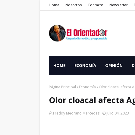
Home
Nosotros
Contacto
Newsletter
HOME
ECONOMÍA
OPINIÓN
D
Página Principal
Economía
Olor cloacal afecta A
Olor cloacal afecta A
Freddy Medrano Mercedes
Julio 04, 2023