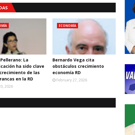
ADAS
OMÍA
ECONOMÍA
 Pellerano: La
Bernardo Vega cita
icación ha sido clave
obstáculos crecimiento
 crecimiento de las
economía RD
rancas en la RD
February 27, 2026
0, 2026