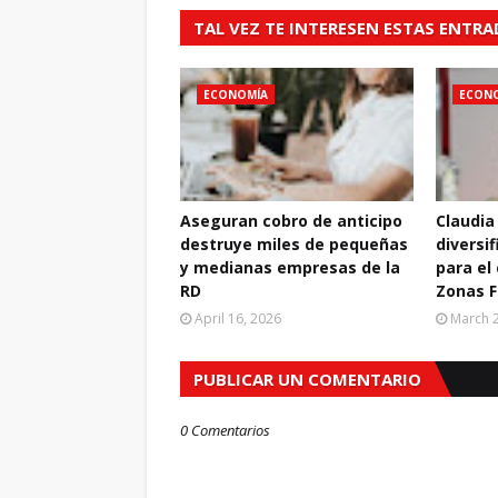
TAL VEZ TE INTERESEN ESTAS ENTR
ECONOMÍA
ECON
Aseguran cobro de anticipo
Claudia
destruye miles de pequeñas
diversif
y medianas empresas de la
para el
RD
Zonas F
April 16, 2026
March 2
PUBLICAR UN COMENTARIO
0 Comentarios