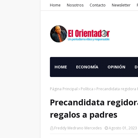
Home
Nosotros
Contacto
Newsletter
HOME
ECONOMÍA
OPINIÓN
D
Página Principal
Política
Precandidata regidora
Precandidata regido
regalos a padres
Freddy Medrano Mercedes
Agosto 01, 2023