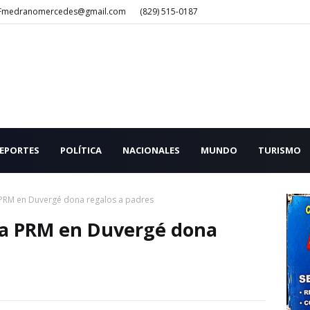
Fmedranomercedes@gmail.com
(829) 515-0187
EPORTES
POLÍTICA
NACIONALES
MUNDO
TURISMO
 PRM en Duvergé dona regalos a padres
ra PRM en Duvergé dona