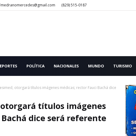
Fmedranomercedes@gmail.com
(829) 515-0187
EPORTES
POLÍTICA
NACIONALES
MUNDO
TURISMO
esimed, otorgará títulos imágenes médicas; rector Fauci Bachá dice
otorgará títulos imágenes
 Bachá dice será referente