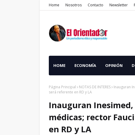
Home
Nosotros
Contacto
Newsletter
HOME
ECONOMÍA
OPINIÓN
D
Página Principal
NOTAS DE INTERES
Inauguran In
será referente en RD y LA
Inauguran Inesimed, 
médicas; rector Fauci
en RD y LA