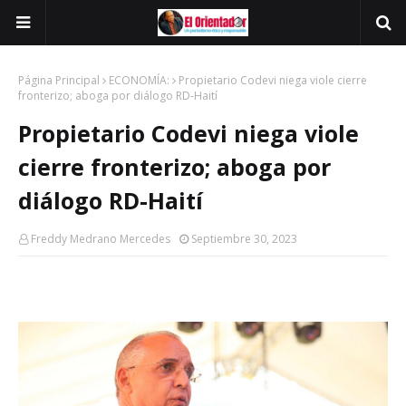
Página Principal
ECONOMÍA:
Propietario Codevi niega viole cierre
fronterizo; aboga por diálogo RD-Haití
Propietario Codevi niega viole
cierre fronterizo; aboga por
diálogo RD-Haití
Freddy Medrano Mercedes
Septiembre 30, 2023