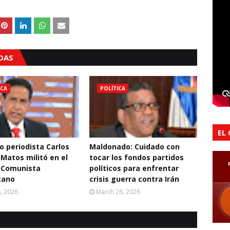
ADAS
ICA
POLÍTICA
EL
o periodista Carlos
Maldonado: Cuidado con
 Matos militó en el
tocar los fondos partidos
 Comunista
políticos para enfrentar
cano
crisis guerra contra Irán
6, 2026
March 26, 2026