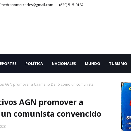
Fmedranomercedes@gmail.com
(829) 515-0187
EPORTES
POLÍTICA
NACIONALES
MUNDO
TURISMO
ivos AGN promover a Caamaño Deñó como un comunista
tivos AGN promover a
un comunista convencido
2023