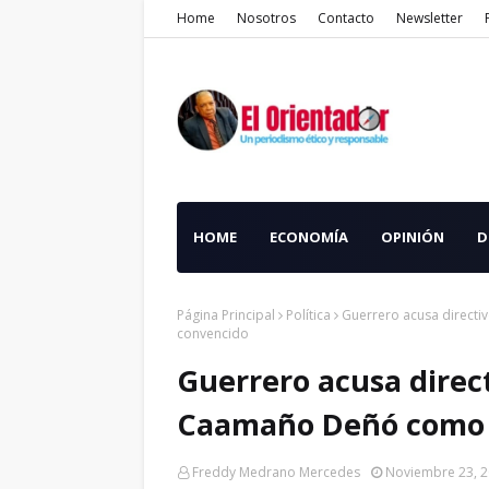
Home
Nosotros
Contacto
Newsletter
HOME
ECONOMÍA
OPINIÓN
D
Página Principal
Política
Guerrero acusa direct
convencido
Guerrero acusa direc
Caamaño Deñó como 
Freddy Medrano Mercedes
Noviembre 23, 