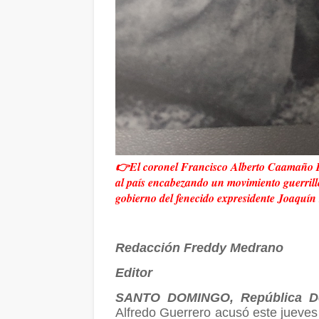
👉El coronel Francisco Alberto Caamaño D
al país encabezando un movimiento guerrill
gobierno del fenecido expresidente Joaquín
Redacción Freddy Medrano
Editor
SANTO DOMINGO, República D
Alfredo Guerrero acusó este jueves 