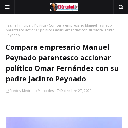
Página Principal
Política
Compara empresario Manuel Peynado
parentesco accionar político Omar Fernández con su padre Jacinto
Peynado
Compara empresario Manuel
Peynado parentesco accionar
político Omar Fernández con su
padre Jacinto Peynado
Freddy Medrano Mercedes
Diciembre 27, 2023