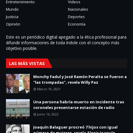
Entretenimiento
Videos
Mundo
Nacionales
Justicia
Deportes
Opinión
Economía
Este es un periódico digital apegado a la ética profesional para
difundir informaciones de toda í­ndole con el concepto más
objetivo posible.
LAS MÁS VISTAS
Monchy Fadul y José Ramón Peralta se fueron a
"las trompadas", revela Willy Paz
Marzo 10, 2021
Una persona habría muerto en incidente tras
coroneles presentarse estación de radio
Junio 16, 2022
Joaquín Balaguer procreó 7 hijos con igual
número de mujeres, revela Alexis Joaquín