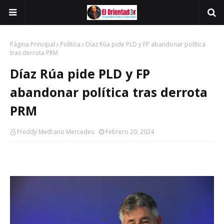
Página Principal
Política
Díaz Rúa pide PLD y FP abandonar política
tras derrota PRM
Díaz Rúa pide PLD y FP
abandonar política tras derrota
PRM
Freddy Medrano Mercedes
Febrero 20, 2024