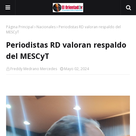
Página Principal
Nacionales
Periodistas RD valoran respaldo del
MESCyT
Periodistas RD valoran respaldo
del MESCyT
Freddy Medrano Mercedes
Mayo 02, 2024