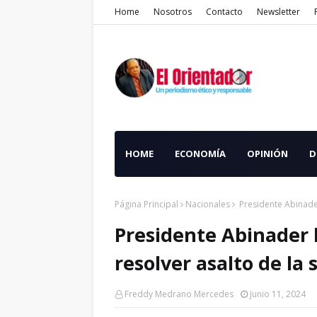
Home
Nosotros
Contacto
Newsletter
HOME
ECONOMÍA
OPINIÓN
D
Página Principal
Nacionales
Presidente Abinader
Presidente Abinader 
resolver asalto de la 
Freddy Medrano Mercedes
Junio 11, 2024