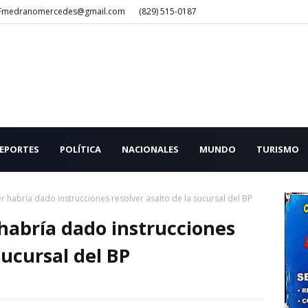
Fmedranomercedes@gmail.com
(829) 515-0187
EPORTES
POLÍTICA
NACIONALES
MUNDO
TURISMO
 habría dado instrucciones resolver asalto de la sucursal del BP
habría dado instrucciones
sucursal del BP