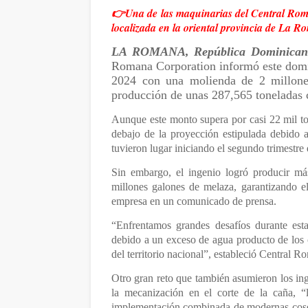
👉Una de las maquinarias del Central Roma
localizada en la oriental provincia de La 
LA ROMANA, República Dominicana 
Romana Corporation informó este domin
2024 con una molienda de 2 millones
producción de unas 287,565 toneladas c
Aunque este monto supera por casi 22 mil ton
debajo de la proyección estipulada debido a
tuvieron lugar iniciando el segundo trimestre 
Sin embargo, el ingenio logró producir má
millones galones de melaza, garantizando e
empresa en un comunicado de prensa.
“Enfrentamos grandes desafíos durante esta
debido a un exceso de agua producto de los 
del territorio nacional”, estableció Central R
Otro gran reto que también asumieron los in
la mecanización en el corte de la caña, 
implementación combinada de modernas cose