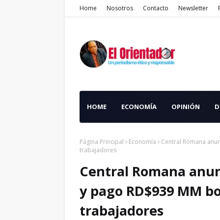
Home
Nosotros
Contacto
Newsletter
HOME
ECONOMÍA
OPINIÓN
D
Página Principal
Economía
Central Romana anunc
trabajadores
Central Romana anunc
y pago RD$939 MM bon
trabajadores