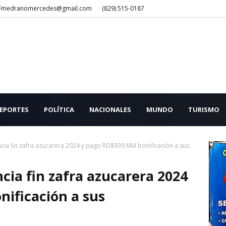
Fmedranomercedes@gmail.com
(829) 515-0187
EPORTES
POLÍTICA
NACIONALES
MUNDO
TURISMO
ia fin zafra azucarera 2024 y pago RD$939 MM bonificación a sus
ia fin zafra azucarera 2024
ificación a sus