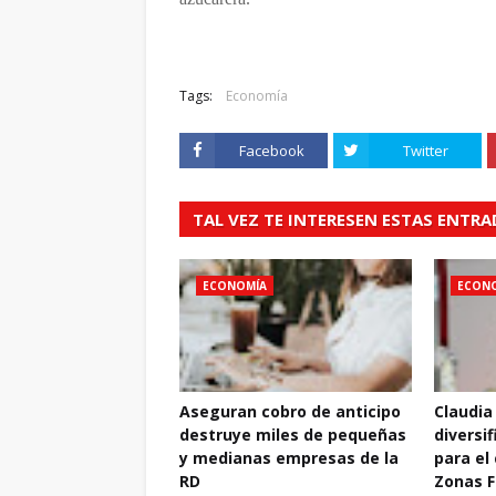
Tags:
Economía
Facebook
Twitter
TAL VEZ TE INTERESEN ESTAS ENTR
ECONOMÍA
ECON
Aseguran cobro de anticipo
Claudia
destruye miles de pequeñas
diversif
y medianas empresas de la
para el
RD
Zonas F