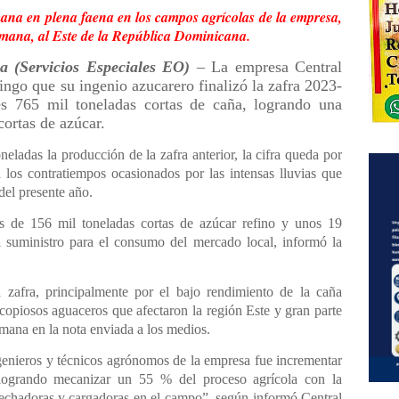
na en plena faena en los campos agrícolas de la empresa,
Romana, al Este de la República Dominicana.
(Servicios Especiales EO)
– La empresa Central
go que su ingenio azucarero finalizó la zafra 2023-
 765 mil toneladas cortas de caña, logrando una
ortas de azúcar.
eladas la producción de la zafra anterior, la cifra queda por
 los contratiempos ocasionados por las intensas lluvias que
del presente año.
s de 156 mil toneladas cortas de azúcar refino y unos 19
l suministro para el consumo del mercado local, informó la
 zafra, principalmente por el bajo rendimiento de la caña
copiosos aguaceros que afectaron la región Este y gran parte
omana en la nota enviada a los medios.
genieros y técnicos agrónomos de la empresa fue incrementar
“logrando mecanizar un 55 % del proceso agrícola con la
chadoras y cargadoras en el campo”, según informó Central