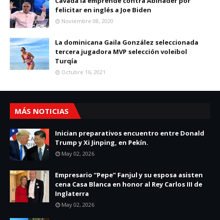
Cavada la emprende contra Abinader por
felicitar en inglés a Joe Biden
Noviembre 08, 2020
La dominicana Gaila González seleccionada
tercera jugadora MVP selección voleibol
Turqía
Octubre 16, 2021
MÁS NOTICIAS
Inician preparativos encuentro entre Donald
Trump y Xi Jinping, en Pekín.
May 02, 2026
Empresario “Pepe” Fanjul y su esposa asisten
cena Casa Blanca en honor al Rey Carlos III de
Inglaterra
May 02, 2026