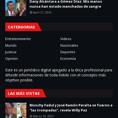
Dany Alcántara a Gómez Díaz: Mis manos
nunca han estado manchadas de sangre
April 27, 2026
CATERGORIAS
Entretenimiento
Videos
Mundo
Nacionales
Justicia
Deportes
Opinión
Economía
Este es un periódico digital apegado a la ética profesional para
difundir informaciones de toda í­ndole con el concepto más
objetivo posible.
LAS MÁS VISTAS
Monchy Fadul y José Ramón Peralta se fueron a
"las trompadas", revela Willy Paz
Marzo 10, 2021