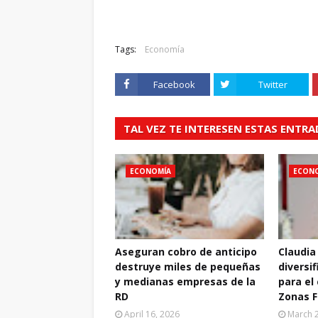
Tags:
Economía
Facebook
Twitter
TAL VEZ TE INTERESEN ESTAS ENTR
ECONOMÍA
ECON
Aseguran cobro de anticipo
Claudia
destruye miles de pequeñas
diversif
y medianas empresas de la
para el
RD
Zonas F
April 16, 2026
March 2