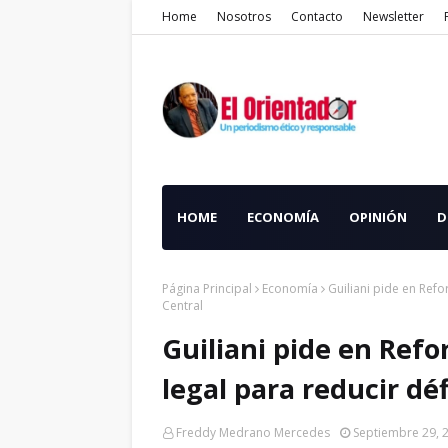
Home
Nosotros
Contacto
Newsletter
HOME
ECONOMÍA
OPINIÓN
D
Página Principal
Economía
Guiliani pide en Refo
Central
Guiliani pide en Ref
legal para reducir dé
Freddy Medrano Mercedes
Septiembre 29, 