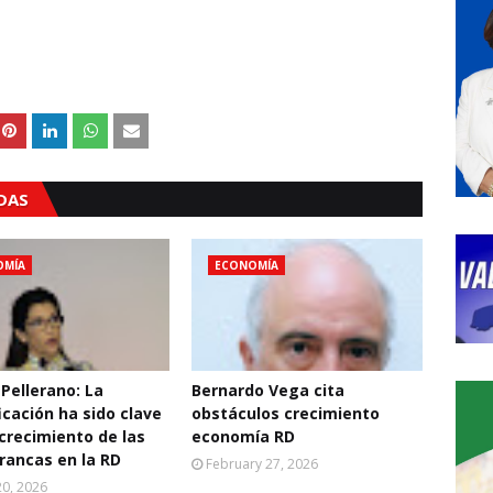
ADAS
OMÍA
ECONOMÍA
 Pellerano: La
Bernardo Vega cita
icación ha sido clave
obstáculos crecimiento
 crecimiento de las
economía RD
rancas en la RD
February 27, 2026
0, 2026