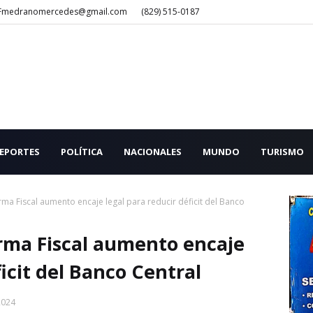
Fmedranomercedes@gmail.com
(829) 515-0187
EPORTES
POLÍTICA
NACIONALES
MUNDO
TURISMO
rma Fiscal aumento encaje legal para reducir déficit del Banco
orma Fiscal aumento encaje
ficit del Banco Central
2024