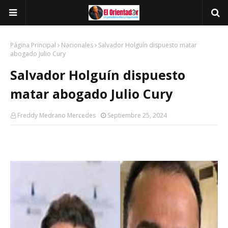
Página Principal
Nacionales
Salvador Holguín dispuesto matar
abogado Julio Cury
Salvador Holguín dispuesto
matar abogado Julio Cury
Freddy Medrano Mercedes
Septiembre 25, 2024