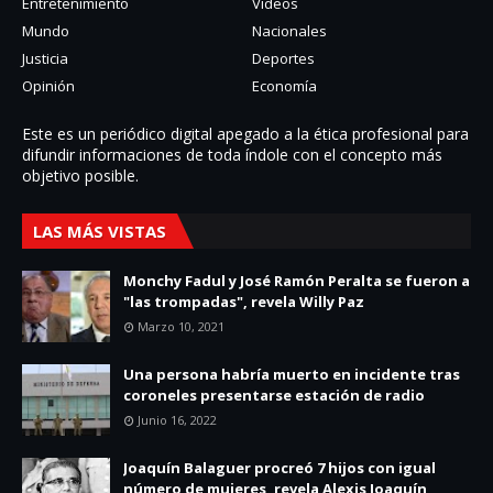
Entretenimiento
Videos
Mundo
Nacionales
Justicia
Deportes
Opinión
Economía
Este es un periódico digital apegado a la ética profesional para
difundir informaciones de toda í­ndole con el concepto más
objetivo posible.
LAS MÁS VISTAS
Monchy Fadul y José Ramón Peralta se fueron a
"las trompadas", revela Willy Paz
Marzo 10, 2021
Una persona habría muerto en incidente tras
coroneles presentarse estación de radio
Junio 16, 2022
Joaquín Balaguer procreó 7 hijos con igual
número de mujeres, revela Alexis Joaquín