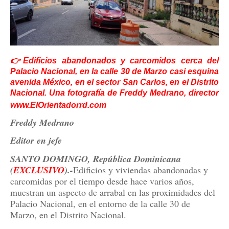
👉Edificios abandonados y carcomidos cerca del
Palacio Nacional, en la calle 30 de Marzo casi esquina
avenida México, en el sector San Carlos, en el Distrito
Nacional. Una fotografía de Freddy Medrano, director
www.ElOrientadorrd.com
Freddy Medrano
Editor en jefe
SANTO DOMINGO, República Dominicana
(
EXCLUSIVO
).-
Edificios y viviendas abandonadas y
carcomidas por el tiempo desde hace varios años,
muestran un aspecto de arrabal en las proximidades del
Palacio Nacional, en el entorno de la calle 30 de
Marzo, en el Distrito Nacional.