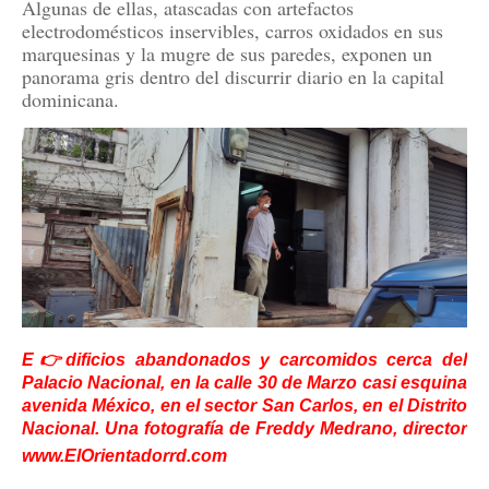
Algunas de ellas, atascadas con artefactos
electrodomésticos inservibles, carros oxidados en sus
marquesinas y la mugre de sus paredes, exponen un
panorama gris dentro del discurrir diario en la capital
dominicana.
E👉dificios abandonados y carcomidos cerca del
Palacio Nacional, en la calle 30 de Marzo casi esquina
avenida México, en el sector San Carlos, en el Distrito
Nacional. Una fotografía de Freddy Medrano, director
www.ElOrientadorrd.com