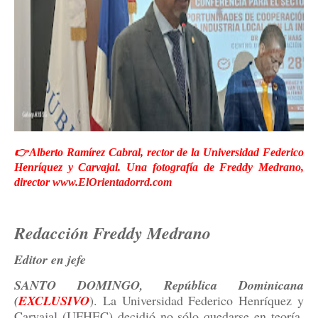
👉Alberto Ramírez Cabral, rector de la Universidad Federico
Henríquez y Carvajal. Una fotografía de Freddy Medrano,
director
www.ElOrientadorrd.com
Redacción Freddy Medrano
Editor en jefe
SANTO DOMINGO, República Dominicana
(
EXCLUSIVO
). La Universidad Federico Henríquez y
Carvajal (UFHEC) decidió no sólo quedarse en teoría,