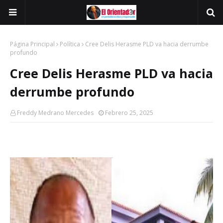
Página Principal
Política
Cree Delis Herasme PLD va hacia derrumbe
profundo
Cree Delis Herasme PLD va hacia
derrumbe profundo
Freddy Medrano Mercedes
Febrero 25, 2025