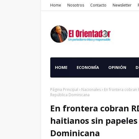
Home
Nosotros
Contacto
Newsletter
HOME
ECONOMÍA
OPINIÓN
D
Página Principal
Nacionales
En frontera cobran R
República Dominicana
En frontera cobran R
haitianos sin papeles
Dominicana