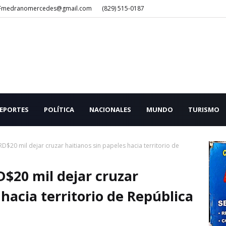
Fmedranomercedes@gmail.com
(829) 515-0187
EPORTES
POLÍTICA
NACIONALES
MUNDO
TURISMO
D$20 mil dejar cruzar haitianos sin papeles hacia territorio de
D$20 mil dejar cruzar
 hacia territorio de República