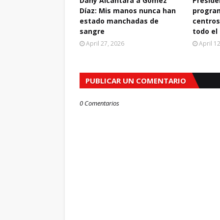
Dany Alcántara a Gómez
Preside
Díaz: Mis manos nunca han
progra
estado manchadas de
centros
sangre
todo el
April 27, 2026
April 1
PUBLICAR UN COMENTARIO
0 Comentarios