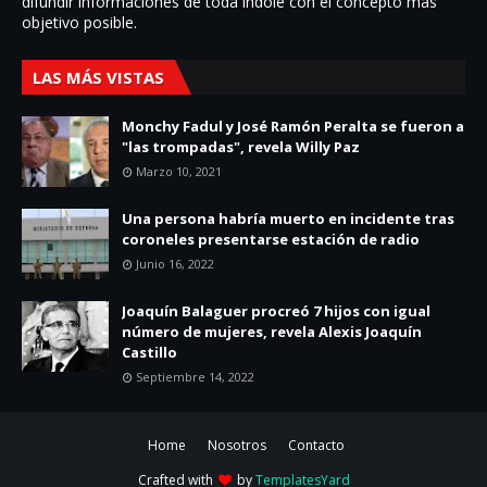
difundir informaciones de toda í­ndole con el concepto más
objetivo posible.
LAS MÁS VISTAS
Monchy Fadul y José Ramón Peralta se fueron a
"las trompadas", revela Willy Paz
Marzo 10, 2021
Una persona habría muerto en incidente tras
coroneles presentarse estación de radio
Junio 16, 2022
Joaquín Balaguer procreó 7 hijos con igual
número de mujeres, revela Alexis Joaquín
Castillo
Septiembre 14, 2022
Home
Nosotros
Contacto
Crafted with
by
TemplatesYard