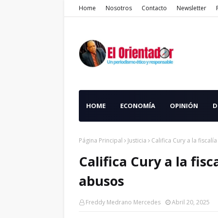
Home
Nosotros
Contacto
Newsletter
HOME
ECONOMÍA
OPINIÓN
D
Página Principal
Justicia
Califica Cury a la fisca
Califica Cury a la fi
abusos
Freddy Medrano Mercedes
Abril 20, 2025