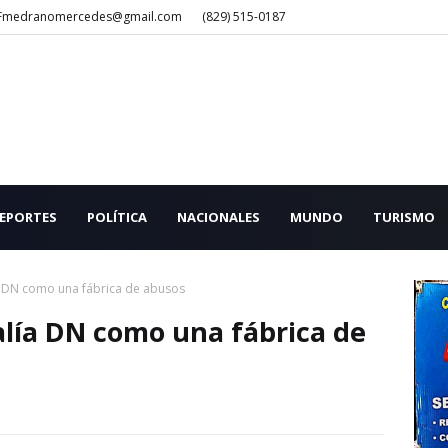
Fmedranomercedes@gmail.com
(829) 515-0187
EPORTES
POLÍTICA
NACIONALES
MUNDO
TURISMO
lía DN como una fábrica de abusos
scalía DN como una fábrica de