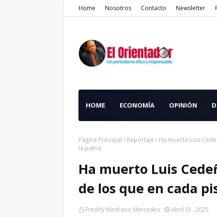
Home
Nosotros
Contacto
Newsletter
HOME
ECONOMÍA
OPINIÓN
D
Página Principal
Reportaje
Ha muerto Luis Cedeñ
la patria
Ha muerto Luis Cedeñ
de los que en cada pi
Freddy Medrano Mercedes
Abril 01, 2025