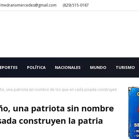
Fmedranomercedes@gmail.com
(829) 515-0187
EPORTES
POLÍTICA
NACIONALES
MUNDO
TURISMO
o, una patriota sin nombre de los que en cada pisada construyen
o, una patriota sin nombre
sada construyen la patria