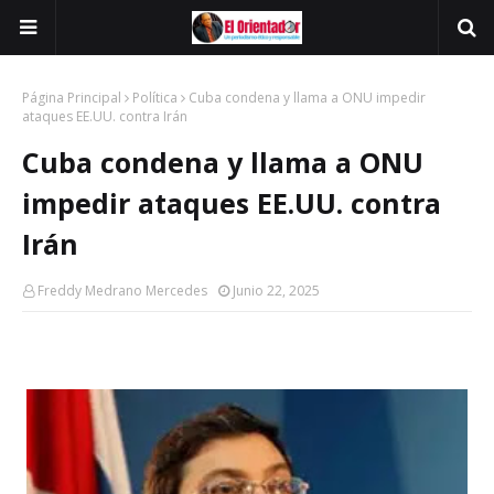
Página Principal
Política
Cuba condena y llama a ONU impedir
ataques EE.UU. contra Irán
Cuba condena y llama a ONU
impedir ataques EE.UU. contra
Irán
Freddy Medrano Mercedes
Junio 22, 2025