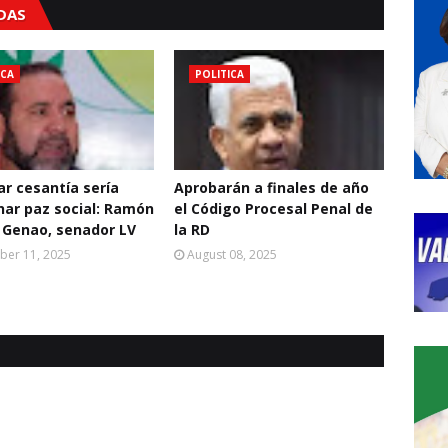
ADAS
ICA
POLITICA
ar cesantía sería
Aprobarán a finales de año
nar paz social: Ramón
el Código Procesal Penal de
 Genao, senador LV
la RD
ber 11, 2025
August 08, 2025