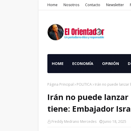
Home
Nosotros
Contacto
Newsletter
HOME
ECONOMÍA
OPINIÓN
D
Página Principal
POLITICA
Irán no puede lanzar
Irán no puede lanzar
tiene: Embajador Isra
Freddy Medrano Mercedes
Junio 18, 2025