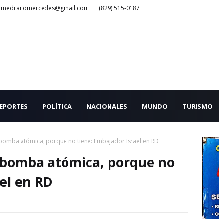
Fmedranomercedes@gmail.com
(829) 515-0187
EPORTES
POLÍTICA
NACIONALES
MUNDO
TURISMO
 bomba atómica, porque no tiene: Embajador Israel en RD
 bomba atómica, porque no
el en RD