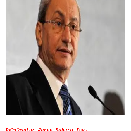
D👉👉octor Jorge Subero Isa.