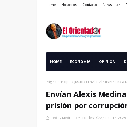
Home
Nosotros
Contacto
Newsletter
HOME
ECONOMÍA
OPINIÓN
D
Página Principal
Justicia
Envían Alexis Medina a 
Envían Alexis Medina
prisión por corrupció
Freddy Medrano Mercedes
Agosto 14, 2025