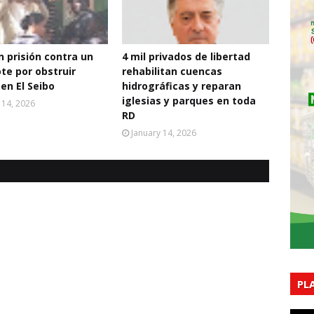
 prisión contra un
4 mil privados de libertad
te por obstruir
rehabilitan cuencas
 en El Seibo
hidrográficas y reparan
iglesias y parques en toda
 14, 2026
RD
January 14, 2026
PL