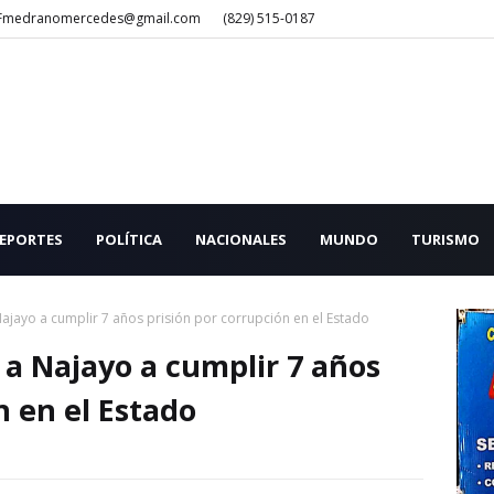
Fmedranomercedes@gmail.com
(829) 515-0187
EPORTES
POLÍTICA
NACIONALES
MUNDO
TURISMO
Najayo a cumplir 7 años prisión por corrupción en el Estado
 a Najayo a cumplir 7 años
n en el Estado