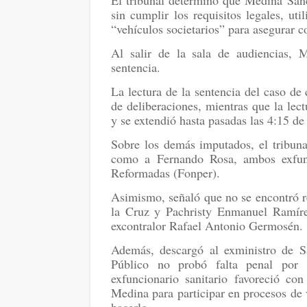
El tribunal determinó que Medina Sánc
sin cumplir los requisitos legales, u
“vehículos societarios” para asegurar co
Al salir de la sala de audiencias, 
sentencia.
La lectura de la sentencia del caso d
de deliberaciones, mientras que la lect
y se extendió hasta pasadas las 4:15 de
Sobre los demás imputados, el tribu
como a Fernando Rosa, ambos exfunc
Reformadas (Fonper).
Asimismo, señaló que no se encontró r
la Cruz y Pachristy Enmanuel Ramíre
excontralor Rafael Antonio Germosén.
Además, descargó al exministro de S
Público no probó falta penal por 
exfuncionario sanitario favoreció co
Medina para participar en procesos de 