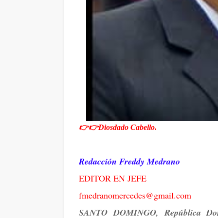
👉👉Diosdado Cabello.
Redacción Freddy Medrano
EDITOR EN JEFE
fmedranomercedes@gmail.com
SANTO DOMINGO, República Dom