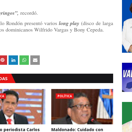
gringos”,
recordó.
lo Rondón presentó varios
long play
(disco de larga
eros dominicanos Wilfrido Vargas y Bony Cepeda.
ADAS
ICA
POLÍTICA
o periodista Carlos
Maldonado: Cuidado con