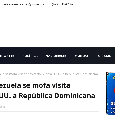
Fmedranomercedes@gmail.com
(829) 515-0187
EPORTES
POLÍTICA
NACIONALES
MUNDO
TURISMO
uela se mofa visita secretario Guerra EE.UU. a República Dominicana
ezuela se mofa visita
.UU. a República Dominicana
2025