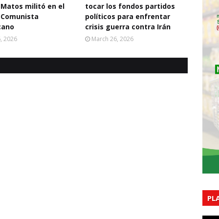
 Matos militó en el
tocar los fondos partidos
 Comunista
políticos para enfrentar
cano
crisis guerra contra Irán
6, 2026
March 26, 2026
PL