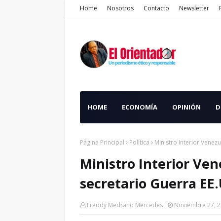
Home
Nosotros
Contacto
Newsletter
HOME
ECONOMÍA
OPINIÓN
D
Página Principal
Política
Ministro Interior Venez
Ministro Interior Ven
secretario Guerra EE
Freddy Medrano Mercedes
Noviembre 27, 