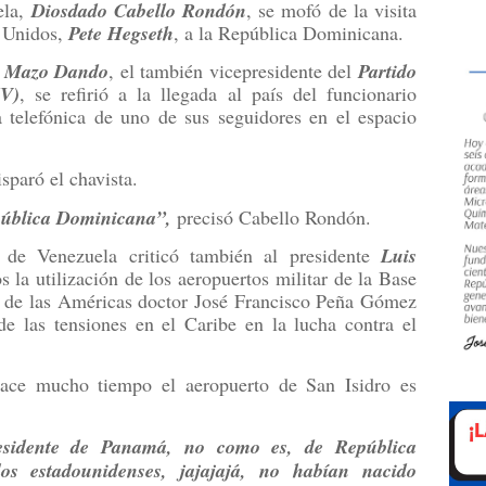
ela,
Diosdado Cabello Rondón
, se mofó de la visita
s Unidos,
Pete Hegseth
, a la República Dominicana.
l Mazo
Dando
, el también vicepresidente del
Partido
UV)
, se refirió a la llegada al país del funcionario
a telefónica de uno de sus seguidores en el espacio
sparó el chavista.
pública Dominicana”,
precisó Cabello Rondón.
s de Venezuela criticó también al presidente
Luis
 la utilización de los aeropuertos militar de la Base
al de las Américas doctor José Francisco Peña Gómez
de las tensiones en el Caribe en la lucha contra el
ace mucho tiempo el aeropuerto de San Isidro es
sidente de Panamá, no como es, de República
os estadounidenses, jajajajá, no habían nacido