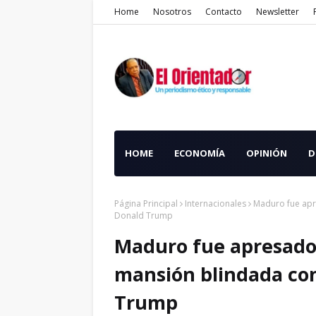
Home
Nosotros
Contacto
Newsletter
HOME
ECONOMÍA
OPINIÓN
D
Página Principal
Internacionales
Maduro fue apr
Donald Trump
Maduro fue apresado 
mansión blindada con
Trump