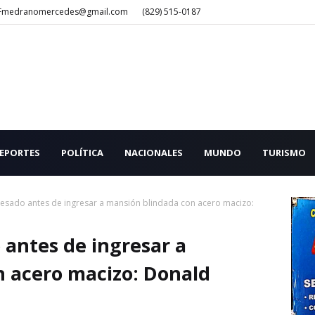
Fmedranomercedes@gmail.com
(829) 515-0187
EPORTES
POLÍTICA
NACIONALES
MUNDO
TURISMO
esado antes de ingresar a mansión blindada con acero macizo:
antes de ingresar a
 acero macizo: Donald