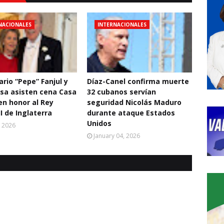
NACIONALES
INTERNACIONALES
rio “Pepe” Fanjul y
Díaz-Canel confirma muerte
sa asisten cena Casa
32 cubanos servían
en honor al Rey
seguridad Nicolás Maduro
II de Inglaterra
durante ataque Estados
Unidos
, 2026
January 04, 2026