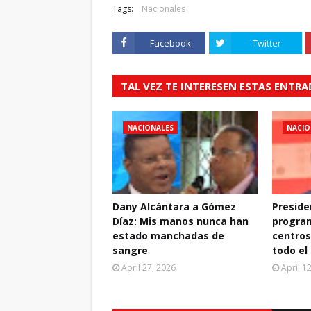
Tags:
Nacionales
Facebook
Twitter
TAL VEZ TE INTERESEN ESTAS ENTR
NACIONALES
NACIO
Dany Alcántara a Gómez
Preside
Díaz: Mis manos nunca han
progra
estado manchadas de
centros
sangre
todo el
April 27, 2026
April 1