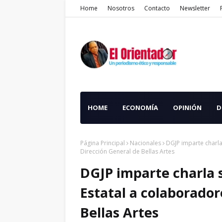
Home
Nosotros
Contacto
Newsletter
HOME
ECONOMÍA
OPINIÓN
D
Página Principal
Nacionales
DGJP imparte charla
Dirección General de Bellas Artes
DGJP imparte charla 
Estatal a colaborador
Bellas Artes