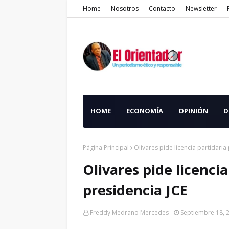
Home
Nosotros
Contacto
Newsletter
HOME
ECONOMÍA
OPINIÓN
D
Página Principal
Olivares pide licencia partidaria
Olivares pide licenci
presidencia JCE
Freddy Medrano Mercedes
Septiembre 18, 