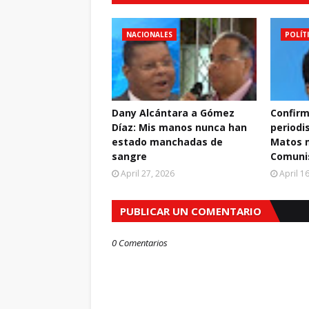
NACIONALES
POLÍT
Dany Alcántara a Gómez
Confirm
Díaz: Mis manos nunca han
periodi
estado manchadas de
Matos m
sangre
Comuni
April 27, 2026
April 1
PUBLICAR UN COMENTARIO
0 Comentarios