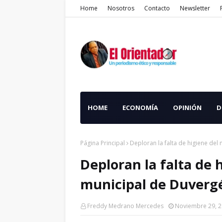
Home
Nosotros
Contacto
Newsletter
HOME
ECONOMÍA
OPINIÓN
D
Página Principal
Deploran la falta de higiene de
Deploran la falta de
municipal de Duverg
Freddy Medrano Mercedes
Noviembre 29, 