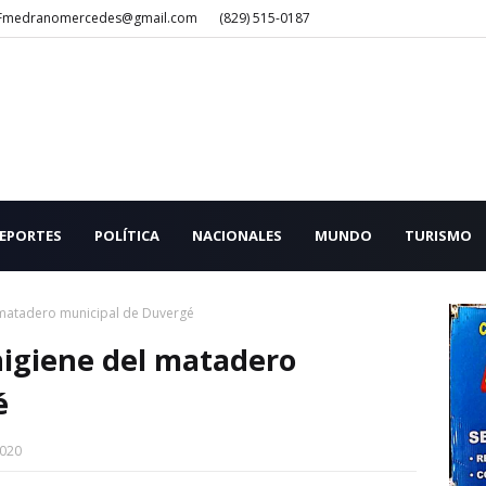
Fmedranomercedes@gmail.com
(829) 515-0187
EPORTES
POLÍTICA
NACIONALES
MUNDO
TURISMO
l matadero municipal de Duvergé
 higiene del matadero
é
2020