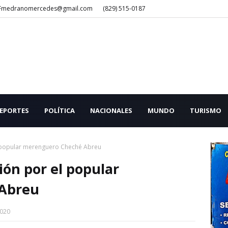
Fmedranomercedes@gmail.com
(829) 515-0187
EPORTES
POLÍTICA
NACIONALES
MUNDO
TURISMO
l popular merenguero Cheché Abreu
ión por el popular
Abreu
2020