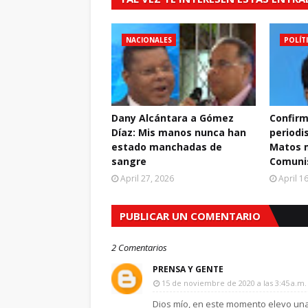
NACIONALES
POLÍT
Dany Alcántara a Gómez
Confirm
Díaz: Mis manos nunca han
periodi
estado manchadas de
Matos m
sangre
Comuni
April 27, 2026
April 1
PUBLICAR UN COMENTARIO
2 Comentarios
PRENSA Y GENTE
15 de noviembre de 2020 a las 3:45 a.m.
Dios mío, en este momento elevo una