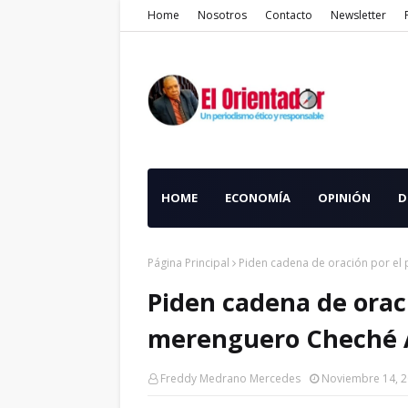
Home
Nosotros
Contacto
Newsletter
HOME
ECONOMÍA
OPINIÓN
D
Página Principal
Piden cadena de oración por e
Piden cadena de orac
merenguero Cheché 
Freddy Medrano Mercedes
Noviembre 14, 