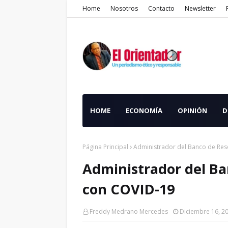
Home
Nosotros
Contacto
Newsletter
HOME
ECONOMÍA
OPINIÓN
D
Página Principal
Administrador del Banco de Res
Administrador del Ba
con COVID-19
Freddy Medrano Mercedes
Diciembre 16, 2