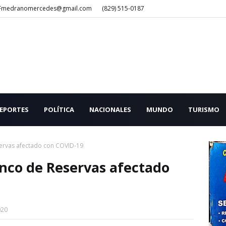
Fmedranomercedes@gmail.com
(829) 515-0187
EPORTES
POLÍTICA
NACIONALES
MUNDO
TURISMO
ervas afectado con COVID-19
nco de Reservas afectado
020