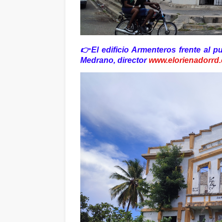
👉El edificio Armenteros frente al 
Medrano, director
www.elorienadorrd