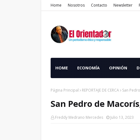
Home
Nosotros
Contacto
Newsletter
HOME
ECONOMÍA
OPINIÓN
D
Página Principal
REPORTAJE DE CERCA
San Pedro
San Pedro de Macorís
Freddy Medrano Mercedes
Julio 13, 2023