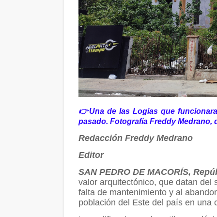
👉Una de las Logias que funcionara
pasado. Fotografía Freddy Medrano, 
Redacción Freddy Medrano
Editor
SAN PEDRO DE MACORÍS, Repúb
valor arquitectónico, que datan del
falta de mantenimiento y al abando
población del Este del país en una 