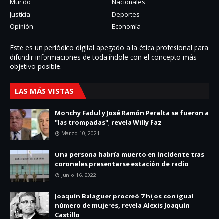
Mundo
Nacionales
Justicia
Deportes
Opinión
Economía
Este es un periódico digital apegado a la ética profesional para
difundir informaciones de toda í­ndole con el concepto más
objetivo posible.
LAS MÁS VISTAS
Monchy Fadul y José Ramón Peralta se fueron a
"las trompadas", revela Willy Paz
Marzo 10, 2021
Una persona habría muerto en incidente tras
coroneles presentarse estación de radio
Junio 16, 2022
Joaquín Balaguer procreó 7 hijos con igual
número de mujeres, revela Alexis Joaquín
Castillo