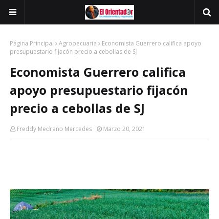
Página Principal
Agropecuaria
Economista Guerrero califica apoyo
presupuestario fijacón precio a cebollas de SJ
Economista Guerrero califica
apoyo presupuestario fijacón
precio a cebollas de SJ
Freddy Medrano Mercedes
Marzo 20, 2021