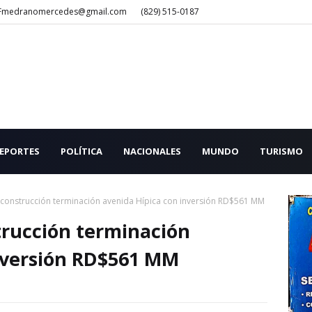
Fmedranomercedes@gmail.com
(829) 515-0187
EPORTES
POLÍTICA
NACIONALES
MUNDO
TURISMO
s construcción terminación avenida Hípica con inversión RD$561 MM
strucción terminación
nversión RD$561 MM