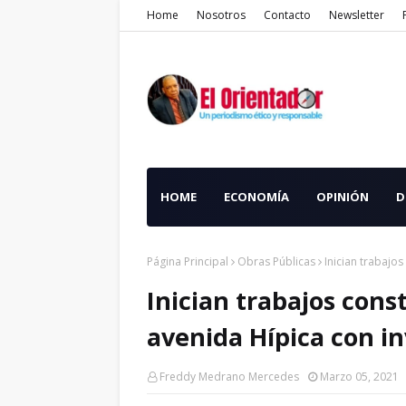
Home
Nosotros
Contacto
Newsletter
HOME
ECONOMÍA
OPINIÓN
D
Página Principal
Obras Públicas
Inician trabajo
Inician trabajos con
avenida Hípica con i
Freddy Medrano Mercedes
Marzo 05, 2021