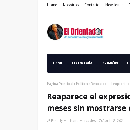
Home
Nosotros
Contacto
Newsletter
HOME
ECONOMÍA
OPINIÓN
D
Página Principal
Política
Reaparece el expreside
Reaparece el expresi
meses sin mostrarse 
Freddy Medrano Mercedes
Abril 18, 2021