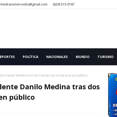
Fmedranomercedes@gmail.com
(829) 515-0187
EPORTES
POLÍTICA
NACIONALES
MUNDO
TURISMO
nte Danilo Medina tras dos meses sin mostrarse en público
dente Danilo Medina tras dos
en público