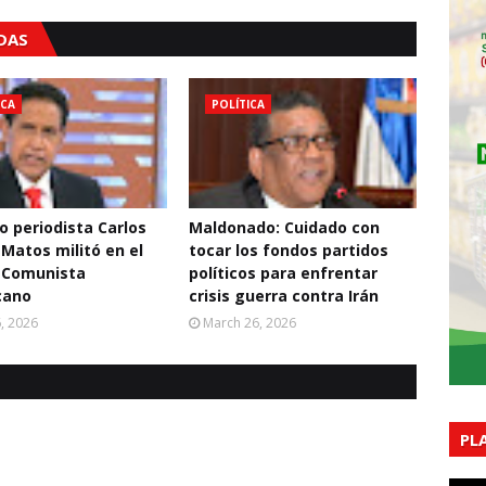
ADAS
ICA
POLÍTICA
o periodista Carlos
Maldonado: Cuidado con
 Matos militó en el
tocar los fondos partidos
 Comunista
políticos para enfrentar
cano
crisis guerra contra Irán
6, 2026
March 26, 2026
PL