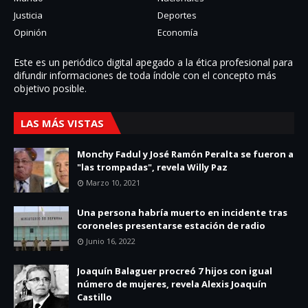
Justicia
Deportes
Opinión
Economía
Este es un periódico digital apegado a la ética profesional para
difundir informaciones de toda í­ndole con el concepto más
objetivo posible.
LAS MÁS VISTAS
Monchy Fadul y José Ramón Peralta se fueron a
"las trompadas", revela Willy Paz
Marzo 10, 2021
Una persona habría muerto en incidente tras
coroneles presentarse estación de radio
Junio 16, 2022
Joaquín Balaguer procreó 7 hijos con igual
número de mujeres, revela Alexis Joaquín
Castillo