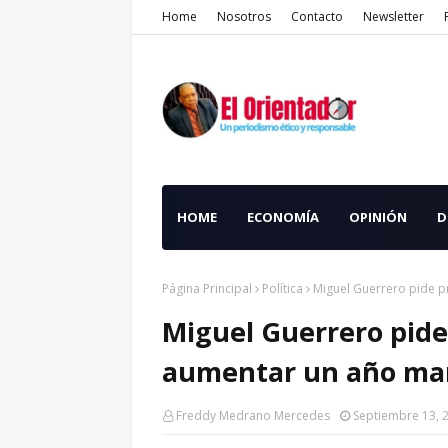
Home
Nosotros
Contacto
Newsletter
HOME
ECONOMÍA
OPINIÓN
D
Página Principal
Política
Miguel Guerrero pide p
Miguel Guerrero pide 
aumentar un año man
Freddy Medrano Mercedes
Septiembre 13, 