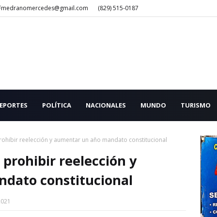
Fmedranomercedes@gmail.com
(829) 515-0187
EPORTES
POLÍTICA
NACIONALES
MUNDO
TURISMO
rohibir reelección y aumentar un año mandato constitucional
prohibir reelección y
dato constitucional
2021