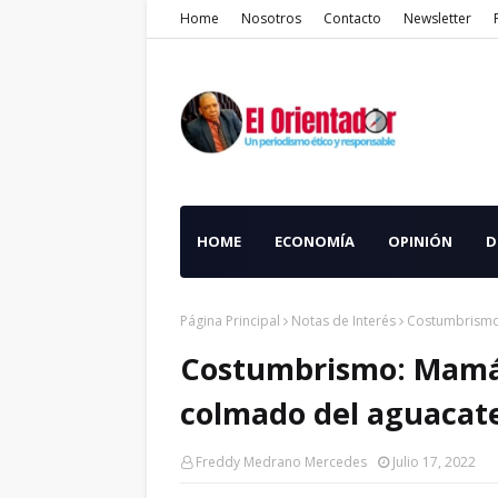
Home
Nosotros
Contacto
Newsletter
HOME
ECONOMÍA
OPINIÓN
D
Página Principal
Notas de Interés
Costumbrismo:
Costumbrismo: Mamá 
colmado del aguacate
Freddy Medrano Mercedes
Julio 17, 2022