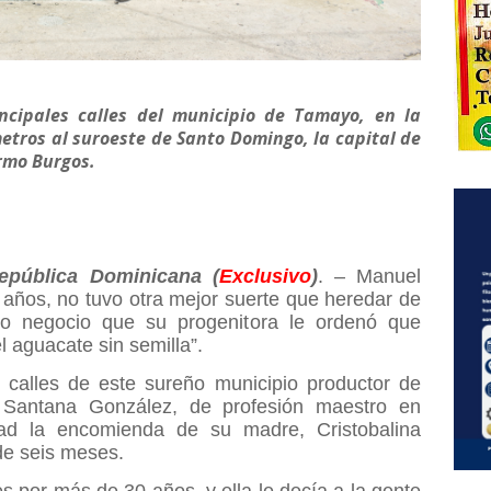
ncipales calles del municipio de Tamayo, en la
etros al suroeste de Santo Domingo, la capital de
rmo Burgos.
epública Dominicana (
Exclusivo
)
. – Manuel
años, no tuvo otra mejor suerte que heredar de
co negocio que su progenitora le ordenó que
 aguacate sin semilla”.
 calles de este sureño municipio productor de
 Santana González, de profesión maestro en
idad la encomienda de su madre, Cristobalina
de seis meses.
es por más de 30 años, y ella le decía a la gente