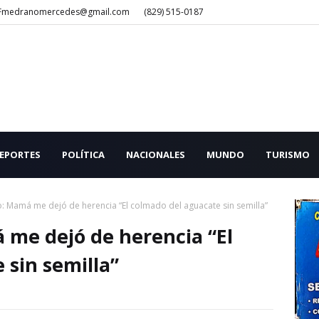
Fmedranomercedes@gmail.com
(829) 515-0187
EPORTES
POLÍTICA
NACIONALES
MUNDO
TURISMO
 Mamá me dejó de herencia “El colmado del aguacate sin semilla”
me dejó de herencia “El
 sin semilla”