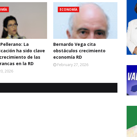
OMÍA
ECONOMÍA
 Pellerano: La
Bernardo Vega cita
icación ha sido clave
obstáculos crecimiento
 crecimiento de las
economía RD
rancas en la RD
February 27, 2026
0, 2026