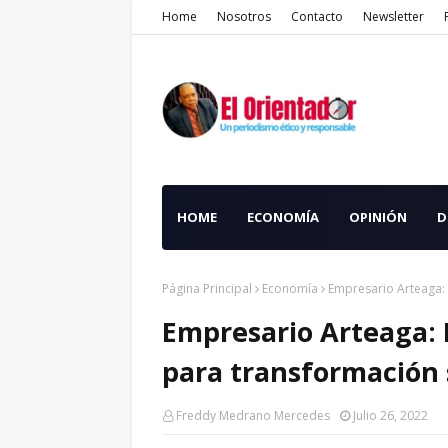
Home
Nosotros
Contacto
Newsletter
HOME
ECONOMÍA
OPINIÓN
D
Página Principal
Economía
Empresario Arteaga: 
Empresario Arteaga: 
para transformación 
Freddy Medrano Mercedes
Julio 26, 2022