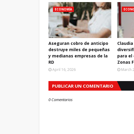
ECONOMÍA
ECON
Aseguran cobro de anticipo
Claudia
destruye miles de pequeñas
diversif
y medianas empresas de la
para el
RD
Zonas F
April 16, 2026
March 2
PUBLICAR UN COMENTARIO
0 Comentarios