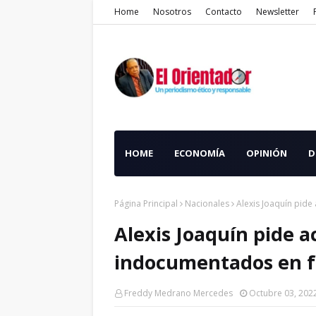
Home
Nosotros
Contacto
Newsletter
HOME
ECONOMÍA
OPINIÓN
D
Página Principal
Nacionales
Alexis Joaquín pide
Alexis Joaquín pide a
indocumentados en f
Freddy Medrano Mercedes
Octubre 03, 202