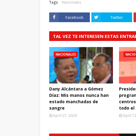
Tags:
Nacionales
Facebook
Twitter
TAL VEZ TE INTERESEN ESTAS ENTR
NACIONALES
NACIO
Dany Alcántara a Gómez
Preside
Díaz: Mis manos nunca han
progra
estado manchadas de
centros
sangre
todo el
April 27, 2026
April 1