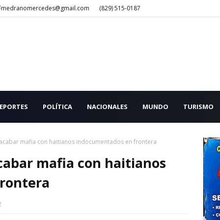
Fmedranomercedes@gmail.com
(829) 515-0187
EPORTES
POLÍTICA
NACIONALES
MUNDO
TURISMO
 acabar mafia con haitianos indocumentados en frontera
cabar mafia con haitianos
rontera
2