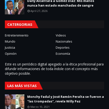
Dany Alcántara a Gómez Díaz: Mis manos
nunca han estado manchadas de sangre
April 27, 2026
CATERGORIAS
Entretenimiento
Videos
Mundo
Nacionales
Justicia
Deportes
Opinión
Economía
Este es un periódico digital apegado a la ética profesional para
difundir informaciones de toda í­ndole con el concepto más
objetivo posible.
LAS MÁS VISTAS
Monchy Fadul y José Ramón Peralta se fueron a
"las trompadas", revela Willy Paz
Marzo 10, 2021