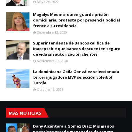
Mayo 26, 2022
Magalys Medina, quien guarda prisión
domiciliaria, protesta por presencia policial
frente a su residencia
Diciembre 13, 2020
Superintendente de Bancos califica de
inaceptable que bancos descuenten seguro
de vida sin autorización clientes
Noviembre 03, 2020
La dominicana Gaila González seleccionada
tercera jugadora MVP selección voleibol
Turqía
Octubre 16, 2021
MÁS NOTICIAS
Dany Alcántara a Gómez Díaz: Mis manos
nunca han estado manchadas de sangre