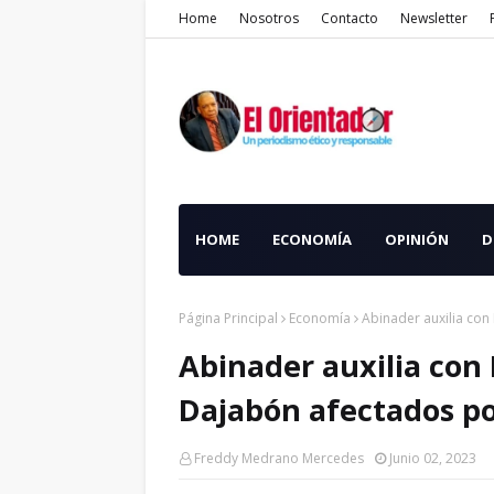
Home
Nosotros
Contacto
Newsletter
HOME
ECONOMÍA
OPINIÓN
D
Página Principal
Economía
Abinader auxilia con
Abinader auxilia con
Dajabón afectados po
Freddy Medrano Mercedes
Junio 02, 2023