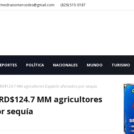
Fmedranomercedes@gmail.com
(829) 515-0187
EPORTES
POLÍTICA
NACIONALES
MUNDO
TURISMO
 RD$124.7 MM agricultores Dajabón afectados por sequía
 RD$124.7 MM agricultores
r sequía