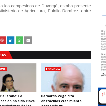
s a los campesinos de Duvergé, estaba presente
inisterio de Agricultura, Eulalio Ramírez, entre
ADAS
OMÍA
ECONOMÍA
 Pellerano: La
Bernardo Vega cita
icación ha sido clave
obstáculos crecimiento
 crecimiento de las
economía RD