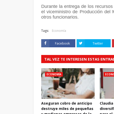
Durante la entrega de los recurso
el viceministro de Producción del M
otros funcionarios.
Tags:
Economía
Facebook
Twitter
TAL VEZ TE INTERESEN ESTAS ENTR
ECONOMÍA
ECON
Aseguran cobro de anticipo
Claudia
destruye miles de pequeñas
diversif
y medianas empresas de la
para el