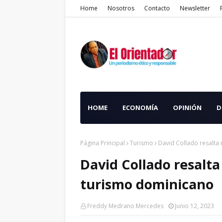
Home
Nosotros
Contacto
Newsletter
HOME
ECONOMÍA
OPINIÓN
D
Página Principal
Turismo
David Collado resalta
David Collado resalt
turismo dominicano
Freddy Medrano Mercedes
Junio 12, 2023