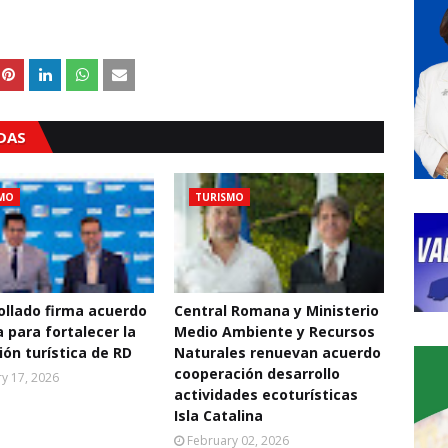
ADAS
MO
TURISMO
ollado firma acuerdo
Central Romana y Ministerio
a para fortalecer la
Medio Ambiente y Recursos
ón turística de RD
Naturales renuevan acuerdo
cooperación desarrollo
y 17, 2026
actividades ecoturísticas
Isla Catalina
February 02, 2026