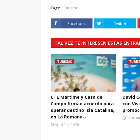
Tags:
Turismo
Facebook
Twitter
TAL VEZ TE INTERESEN ESTAS ENTR
TURISMO
TURIS
CTL Martime y Casa de
David C
Campo firman acuerdo para
con Vis
operar destino Isla Catalina,
promoci
en La Romana--
Februar
April 16, 2026