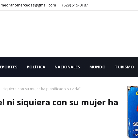
Fmedranomercedes@gmail.com
(829) 515-0187
EPORTES
POLÍTICA
NACIONALES
MUNDO
TURISMO
ni siquiera con su mujer ha planificado su vida”
el ni siquiera con su mujer ha