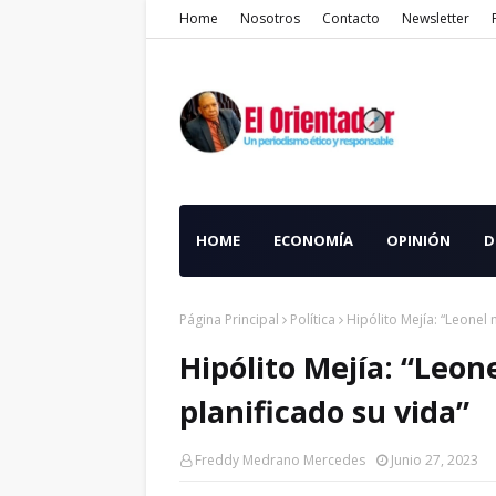
Home
Nosotros
Contacto
Newsletter
HOME
ECONOMÍA
OPINIÓN
D
Página Principal
Política
Hipólito Mejía: “Leonel 
Hipólito Mejía: “Leon
planificado su vida”
Freddy Medrano Mercedes
Junio 27, 2023